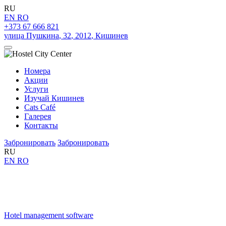
RU
EN
RO
+373 67 666 821
улица Пушкина
,
32
,
2012
,
Кишинев
Номера
Акции
Услуги
Изучай Кишинев
Cats Café
Галерея
Контакты
Забронировать
Забронировать
RU
EN
RO
Hotel management software