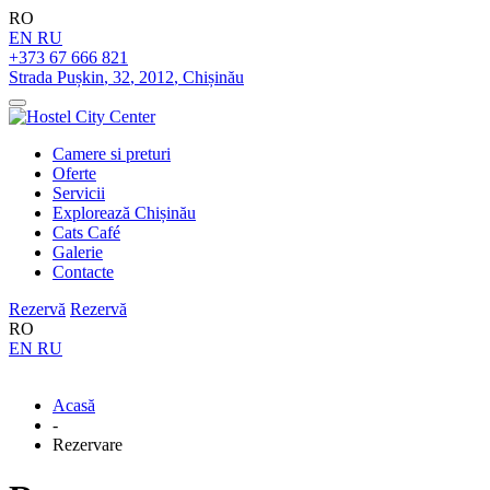
RO
EN
RU
+373 67 666 821
Strada Pușkin
,
32
,
2012
,
Chișinău
Camere si preturi
Oferte
Servicii
Explorează Chișinău
Cats Café
Galerie
Contacte
Rezervă
Rezervă
RO
EN
RU
Acasă
-
Rezervare